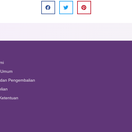
mi
n Umum
 dan Pengembalian
lian
Ketentuan